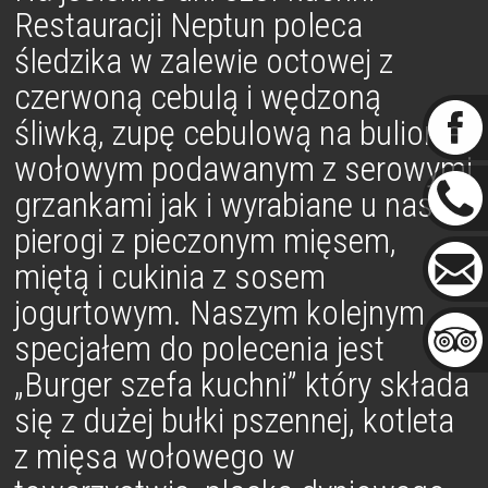
Restauracji Neptun poleca
śledzika w zalewie octowej z
czerwoną cebulą i wędzoną
śliwką, zupę cebulową na bulionie
wołowym podawanym z serowymi
grzankami jak i wyrabiane u nas
pierogi z pieczonym mięsem,
miętą i cukinia z sosem
jogurtowym. Naszym kolejnym
specjałem do polecenia jest
„Burger szefa kuchni” który składa
się z dużej bułki pszennej, kotleta
z mięsa wołowego w