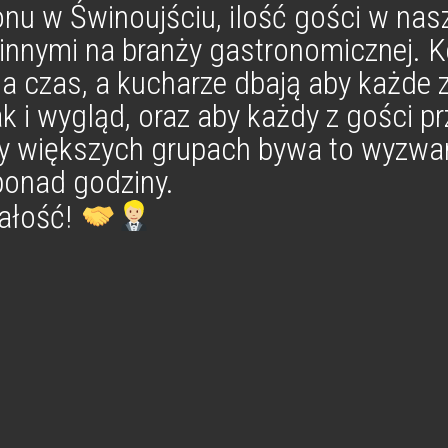
zonu w Świnoujściu, ilość gości w na
 innymi na branży gastronomicznej. Ke
i na czas, a kucharze dbają aby każ
 i wygląd, oraz aby każdy z gości pr
zy większych grupach bywa to wyzwan
ponad godziny.
iałość!